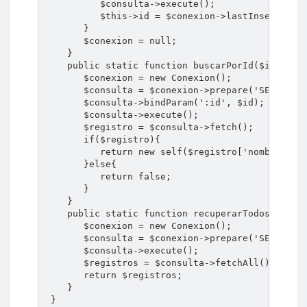
          $consulta->execute();

          $this->id = $conexion->lastInsertId();
       }

       $conexion = null;

    }

    public static function buscarPorId($id){

       $conexion = new Conexion();

       $consulta = $conexion->prepare('SELECT no
       $consulta->bindParam(':id', $id);

       $consulta->execute();

       $registro = $consulta->fetch();

       if($registro){

          return new self($registro['nombre'], $
       }else{

          return false;

       }

    }

    public static function recuperarTodos(){

       $conexion = new Conexion();

       $consulta = $conexion->prepare('SELECT id
       $consulta->execute();

       $registros = $consulta->fetchAll();

       return $registros;

    }

 }
