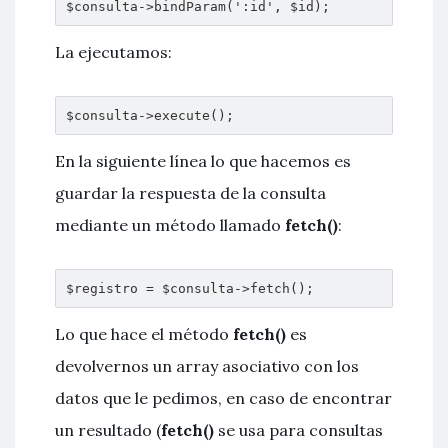
$consulta->bindParam(':id', $id);
La ejecutamos:
$consulta->execute();
En la siguiente línea lo que hacemos es
guardar la respuesta de la consulta
mediante un método llamado
fetch()
:
$registro = $consulta->fetch();
Lo que hace el método
fetch()
es
devolvernos un array asociativo con los
datos que le pedimos, en caso de encontrar
un resultado (
fetch()
se usa para consultas