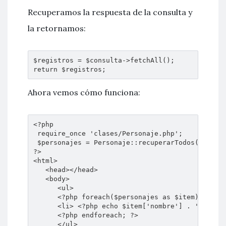
Recuperamos la respuesta de la consulta y
la retornamos:
$registros = $consulta->fetchAll();

return $registros;
Ahora vemos cómo funciona:
<?php

 require_once 'clases/Personaje.php';

 $personajes = Personaje::recuperarTodos();

?>

<html>

   <head></head>

   <body>

      <ul>

      <?php foreach($personajes as $item): ?>

      <li> <?php echo $item['nombre'] . ' - ' . 
      <?php endforeach; ?>

      </ul>
