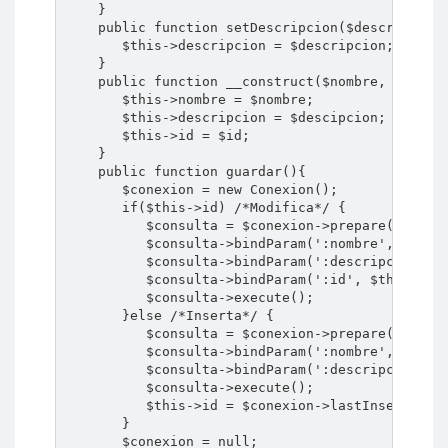
    }

    public function setDescripcion($descripcion)
       $this->descripcion = $descripcion;

    }

    public function __construct($nombre, $descip
       $this->nombre = $nombre;

       $this->descripcion = $descipcion;

       $this->id = $id;

    }

    public function guardar(){

       $conexion = new Conexion();

       if($this->id) /*Modifica*/ {

          $consulta = $conexion->prepare('UPDATE
          $consulta->bindParam(':nombre', $this-
          $consulta->bindParam(':descripcion', $
          $consulta->bindParam(':id', $this->id)
          $consulta->execute();

       }else /*Inserta*/ {

          $consulta = $conexion->prepare('INSERT
          $consulta->bindParam(':nombre', $this-
          $consulta->bindParam(':descripcion', $
          $consulta->execute();

          $this->id = $conexion->lastInsertId();
       }

       $conexion = null;
