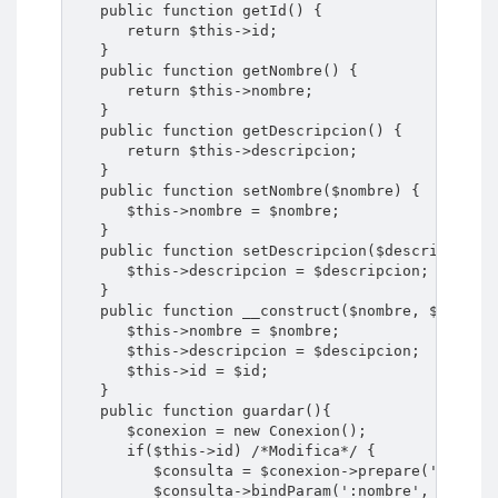
   public function getId() {

      return $this->id;

   }

   public function getNombre() {

      return $this->nombre;

   }

   public function getDescripcion() {

      return $this->descripcion;

   }

   public function setNombre($nombre) {

      $this->nombre = $nombre;

   }

   public function setDescripcion($descripcion) 
      $this->descripcion = $descripcion;

   }

   public function __construct($nombre, $descipc
      $this->nombre = $nombre;

      $this->descripcion = $descipcion;

      $this->id = $id;

   }

   public function guardar(){

      $conexion = new Conexion();

      if($this->id) /*Modifica*/ {

         $consulta = $conexion->prepare('UPDATE 
         $consulta->bindParam(':nombre', $this->