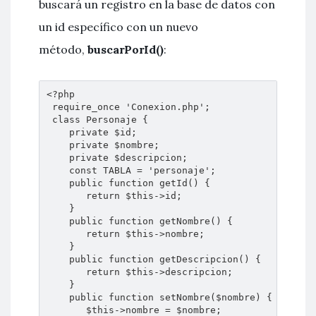
buscará un registro en la base de datos con
un id específico con un nuevo
método,
buscarPorId()
:
<?php

 require_once 'Conexion.php';

 class Personaje {

    private $id;

    private $nombre;

    private $descripcion;

    const TABLA = 'personaje';

    public function getId() {

       return $this->id;

    }

    public function getNombre() {

       return $this->nombre;

    }

    public function getDescripcion() {

       return $this->descripcion;

    }

    public function setNombre($nombre) {

       $this->nombre = $nombre;
