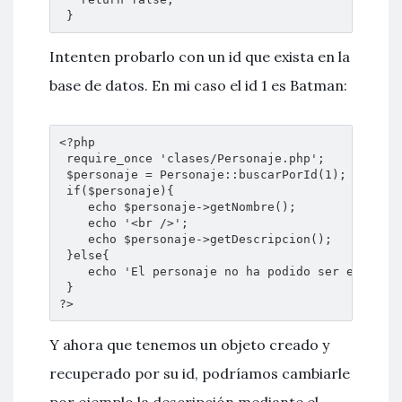
 }
Intenten probarlo con un id que exista en la
base de datos. En mi caso el id 1 es Batman:
<?php

 require_once 'clases/Personaje.php';

 $personaje = Personaje::buscarPorId(1);

 if($personaje){

    echo $personaje->getNombre();

    echo '<br />';

    echo $personaje->getDescripcion();

 }else{

    echo 'El personaje no ha podido ser encontra
 }

?>
Y ahora que tenemos un objeto creado y
recuperado por su id, podríamos cambiarle