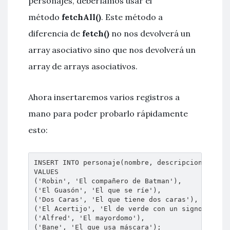
personajes, deberíamos usar el
método
fetchAll()
. Este método a
diferencia de
fetch()
no nos devolverá un
array asociativo sino que nos devolverá un
array de arrays asociativos.
Ahora insertaremos varios registros a
mano para poder probarlo rápidamente
esto:
INSERT INTO personaje(nombre, descripcion)

VALUES

('Robin', 'El compañero de Batman'),

('El Guasón', 'El que se ríe'),

('Dos Caras', 'El que tiene dos caras'),

('El Acertijo', 'El de verde con un signo de pre
('Alfred', 'El mayordomo'),

('Bane', 'El que usa máscara');