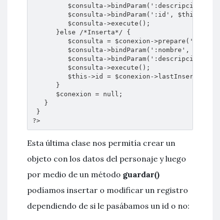
         $consulta->bindParam(':descripcion', $t
         $consulta->bindParam(':id', $this->id);
         $consulta->execute();

      }else /*Inserta*/ {

         $consulta = $conexion->prepare('INSERT 
         $consulta->bindParam(':nombre', $this->
         $consulta->bindParam(':descripcion', $t
         $consulta->execute();

         $this->id = $conexion->lastInsertId();

      }

      $conexion = null;

   }

 }

?>
Esta última clase nos permitía crear un
objeto con los datos del personaje y luego
por medio de un método
guardar()
podíamos insertar o modificar un registro
dependiendo de si le pasábamos un id o no: