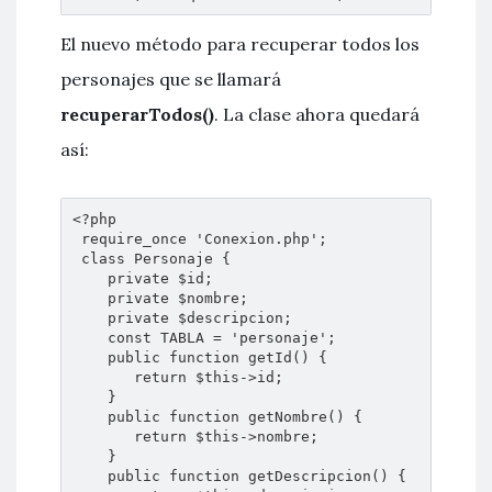
El nuevo método para recuperar todos los
personajes que se llamará
recuperarTodos()
. La clase ahora quedará
así:
<?php

 require_once 'Conexion.php';

 class Personaje {

    private $id;

    private $nombre;

    private $descripcion;

    const TABLA = 'personaje';

    public function getId() {

       return $this->id;

    }

    public function getNombre() {

       return $this->nombre;

    }

    public function getDescripcion() {
