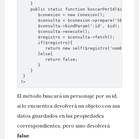
    }

    public static function buscarPorId($id){

       $conexion = new Conexion();

       $consulta = $conexion->prepare('SELECT no
       $consulta->bindParam(':id', $id);

       $consulta->execute();

       $registro = $consulta->fetch();

       if($registro){

          return new self($registro['nombre'], $
       }else{

          return false;

       }

    }

 }

?>
El método buscará un personaje por su id,
si lo encuentra devolverá un objeto con sus
datos guardados en las propiedades
correspondientes, pero sino devolverá
false
.