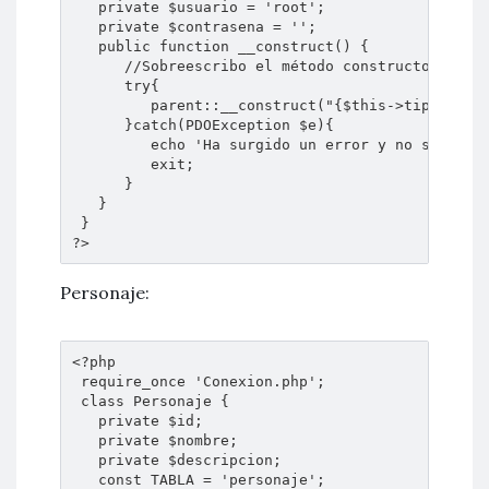
   private $usuario = 'root';

   private $contrasena = ''; 

   public function __construct() {

      //Sobreescribo el método constructor de la
      try{

         parent::__construct("{$this->tipo_de_ba
      }catch(PDOException $e){

         echo 'Ha surgido un error y no se puede
         exit;

      }

   } 

 } 

?>
Personaje:
<?php

 require_once 'Conexion.php';

 class Personaje {

   private $id;

   private $nombre;

   private $descripcion;

   const TABLA = 'personaje';
