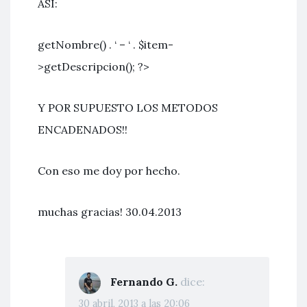
ASI:
getNombre() . ‘ – ‘ . $item-
>getDescripcion(); ?>
Y POR SUPUESTO LOS METODOS
ENCADENADOS!!
Con eso me doy por hecho.
muchas gracias! 30.04.2013
Fernando G.
dice:
30 abril, 2013 a las 20:06