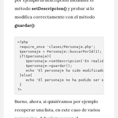
por ejemplo la descripción mediante el
método
setDescripcion()
y probar si lo
modifica correctamente con el método
guardar()
:
<?php

 require_once 'clases/Personaje.php';

 $personaje = Personaje::buscarPorId(1);

 if($personaje){

    $personaje->setDescripcion('En realidad es e
    $personaje->guardar();

    echo 'El personaje ha sido modificado';

 }else{

    echo 'El personaje no ha podido ser encontra
 }

?>
Bueno, ahora, si quisiéramos por ejemplo
recuperar una lista, en este caso de varios