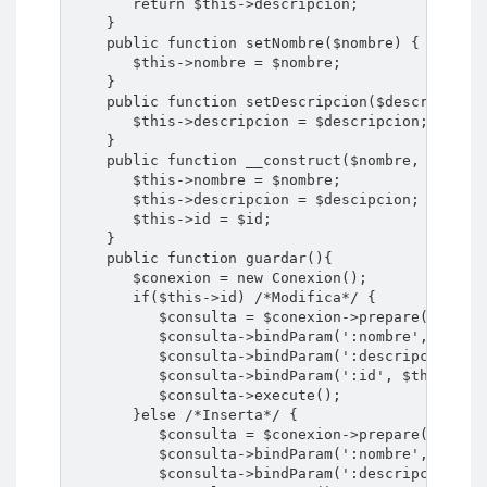
       return $this->descripcion;

    }

    public function setNombre($nombre) {

       $this->nombre = $nombre;

    }

    public function setDescripcion($descripcion)
       $this->descripcion = $descripcion;

    }

    public function __construct($nombre, $descip
       $this->nombre = $nombre;

       $this->descripcion = $descipcion;

       $this->id = $id;

    }

    public function guardar(){

       $conexion = new Conexion();

       if($this->id) /*Modifica*/ {

          $consulta = $conexion->prepare('UPDATE
          $consulta->bindParam(':nombre', $this-
          $consulta->bindParam(':descripcion', $
          $consulta->bindParam(':id', $this->id)
          $consulta->execute();

       }else /*Inserta*/ {

          $consulta = $conexion->prepare('INSERT
          $consulta->bindParam(':nombre', $this-
          $consulta->bindParam(':descripcion', $