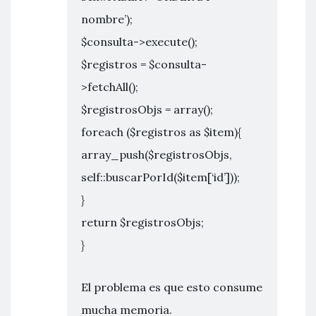
nombre’);
$consulta->execute();
$registros = $consulta-
>fetchAll();
$registrosObjs = array();
foreach ($registros as $item){
array_push($registrosObjs,
self::buscarPorId($item[‘id’]));
}
return $registrosObjs;
}
El problema es que esto consume
mucha memoria.