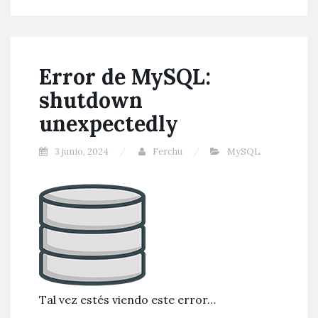
Error de MySQL:
shutdown
unexpectedly
3 junio, 2024
Ferchu
MySQL
Tal vez estés viendo este error…