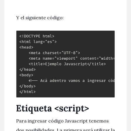
Y el siguiente código:
<!DOCTYPE html>

<html lang="es">

<head>

    <meta charset="UTF-8">

    <meta name="viewport" content="width=device-
    <title>Ejemplo Javascript</title>

</head>

<body>

    <!-- Acá adentro vamos a ingresar código Jav
</body>

</html>
Etiqueta <script>
Para ingresar código Javascript tenemos
dos posibilidades. La primera será utilizar la