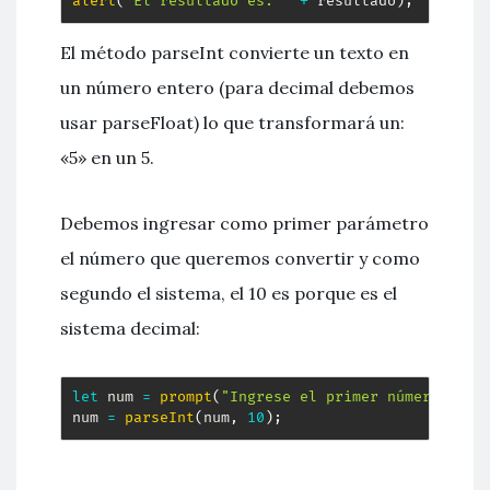
alert
(
"El resultado es: "
+
 resultado
)
;
El método parseInt convierte un texto en
un número entero (para decimal debemos
usar parseFloat) lo que transformará un:
«5» en un 5.
Debemos ingresar como primer parámetro
el número que queremos convertir y como
segundo el sistema, el 10 es porque es el
sistema decimal:
let
 num 
=
prompt
(
"Ingrese el primer número"
)
;
num 
=
parseInt
(
num
,
10
)
;