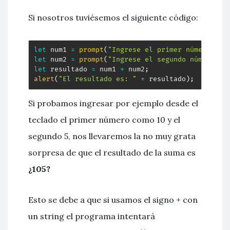
Si nosotros tuviésemos el siguiente código:
let
 num1 
=
prompt
(
"Ingrese el primer número"
)
;
let
 num2 
=
prompt
(
"Ingrese el segundo número"
)
;
let
 resultado 
=
 num1 
+
 num2
;
alert
(
"El resultado es: "
+
 resultado
)
;
Si probamos ingresar por ejemplo desde el
teclado el primer número como 10 y el
segundo 5, nos llevaremos la no muy grata
sorpresa de que el resultado de la suma es
¿105?
Esto se debe a que si usamos el signo + con
un string el programa intentará