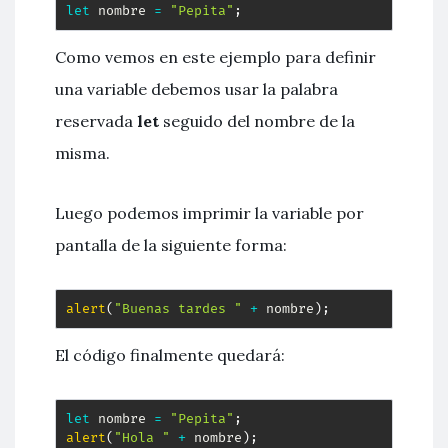
let
 nombre 
=
"Pepita"
;
Como vemos en este ejemplo para definir
una variable debemos usar la palabra
reservada
let
seguido del nombre de la
misma.
Luego podemos imprimir la variable por
pantalla de la siguiente forma:
alert
(
"Buenas tardes "
+
 nombre
)
;
El código finalmente quedará:
let
 nombre 
=
"Pepita"
;
alert
(
"Hola "
+
 nombre
)
;