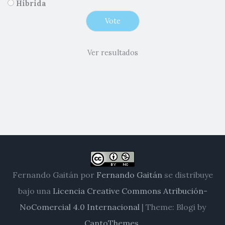
Híbrida
Ver resultados
Fernando Gaitán
por
Fernando Gaitán
se distribuye
bajo una
Licencia Creative Commons Atribución-
NoComercial 4.0 Internacional
|
Theme: Blogi by
CantoThemes
.