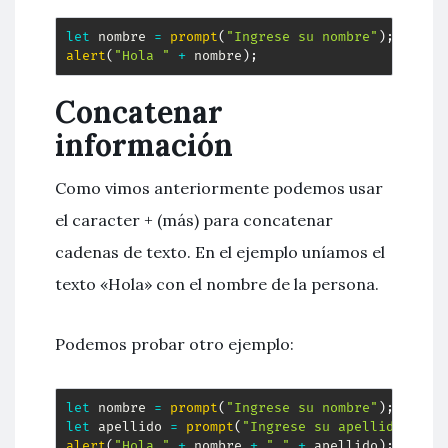
let
 nombre 
=
prompt
(
"Ingrese su nombre"
)
;
alert
(
"Hola "
+
 nombre
)
;
Concatenar
información
Como vimos anteriormente podemos usar
el caracter + (más) para concatenar
cadenas de texto. En el ejemplo uníamos el
texto «Hola» con el nombre de la persona.
Podemos probar otro ejemplo:
let
 nombre 
=
prompt
(
"Ingrese su nombre"
)
;
let
 apellido 
=
prompt
(
"Ingrese su apellido"
)
;
alert
(
"Hola "
+
 nombre 
+
" "
+
 apellido
)
;