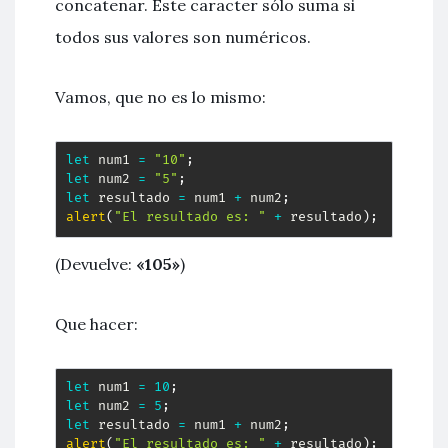
concatenar. Este caracter sólo suma si
todos sus valores son numéricos.
Vamos, que no es lo mismo:
let
 num1 
=
"10"
;
let
 num2 
=
"5"
;
let
 resultado 
=
 num1 
+
 num2
;
alert
(
"El resultado es: "
+
 resultado
)
;
(Devuelve:
«105»
)
Que hacer:
let
 num1 
=
10
;
let
 num2 
=
5
;
let
 resultado 
=
 num1 
+
 num2
;
alert
(
"El resultado es: "
+
 resultado
)
;