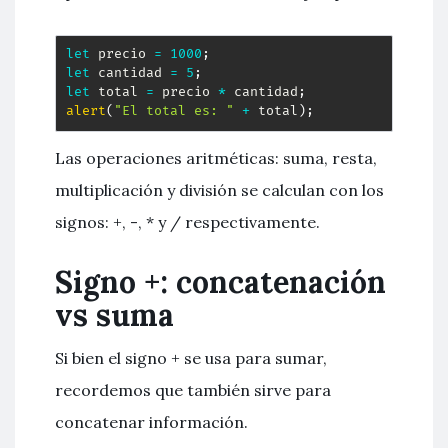
let
 precio 
=
1000
;
let
 cantidad 
=
5
;
let
 total 
=
 precio 
*
 cantidad
;
alert
(
"El total es: "
+
 total
)
;
Las operaciones aritméticas: suma, resta,
multiplicación y división se calculan con los
signos: +, -, * y / respectivamente.
Signo +: concatenación
vs suma
Si bien el signo + se usa para sumar,
recordemos que también sirve para
concatenar información.