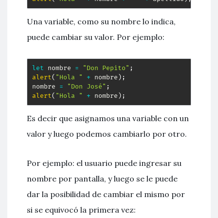
Una variable, como su nombre lo indica,
puede cambiar su valor. Por ejemplo:
let
 nombre 
=
"Don Pepito"
;
alert
(
"Hola "
+
 nombre
)
;
nombre 
=
"Don José"
;
alert
(
"Hola "
+
 nombre
)
;
Es decir que asignamos una variable con un
valor y luego podemos cambiarlo por otro.
Por ejemplo: el usuario puede ingresar su
nombre por pantalla, y luego se le puede
dar la posibilidad de cambiar el mismo por
si se equivocó la primera vez: