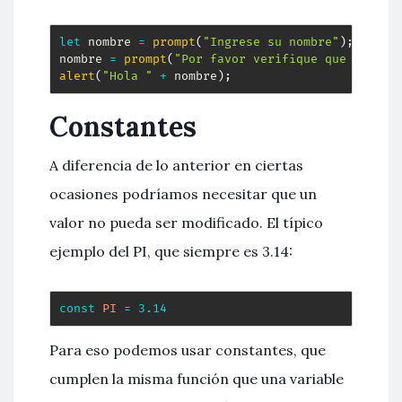
let
 nombre 
=
prompt
(
"Ingrese su nombre"
)
;
nombre 
=
prompt
(
"Por favor verifique que su nom
alert
(
"Hola "
+
 nombre
)
;
Constantes
A diferencia de lo anterior en ciertas
ocasiones podríamos necesitar que un
valor no pueda ser modificado. El típico
ejemplo del PI, que siempre es 3.14:
const
PI
=
3.14
Para eso podemos usar constantes, que
cumplen la misma función que una variable