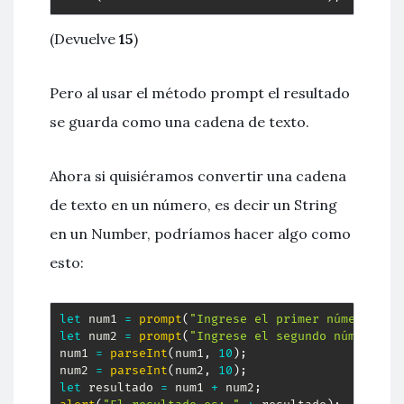
(Devuelve
15
)
Pero al usar el método prompt el resultado
se guarda como una cadena de texto.
Ahora si quisiéramos convertir una cadena
de texto en un número, es decir un String
en un Number, podríamos hacer algo como
esto:
let
 num1 
=
prompt
(
"Ingrese el primer número"
)
;
let
 num2 
=
prompt
(
"Ingrese el segundo número"
)
;
num1 
=
parseInt
(
num1
,
10
)
;
num2 
=
parseInt
(
num2
,
10
)
;
let
 resultado 
=
 num1 
+
 num2
;