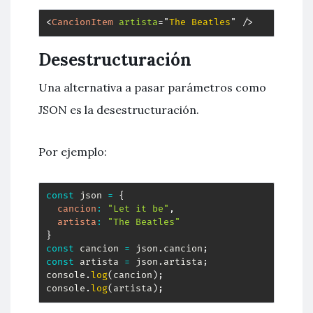
<
CancionItem
artista
=
"
The Beatles
"
/>
Desestructuración
Una alternativa a pasar parámetros como
JSON es la desestructuración.
Por ejemplo:
const
 json 
=
{
cancion
:
"Let it be"
,
artista
:
"The Beatles"
}
const
 cancion 
=
 json
.
cancion
;
const
 artista 
=
 json
.
artista
;
console
.
log
(
cancion
)
;
console
.
log
(
artista
)
;