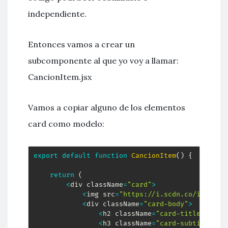
independiente.
Entonces vamos a crear un
subcomponente al que yo voy a llamar:
CancionItem.jsx
Vamos a copiar alguno de los elementos
card como modelo:
export
default
function
CancionItem
(
)
{
return
(
<
div className
=
"card"
>
<
img src
=
"https://i.scdn.co/image/a
<
div className
=
"card-body"
>
<
h2 className
=
"card-title"
>
 Let
<
h3 className
=
"card-subtitle mb