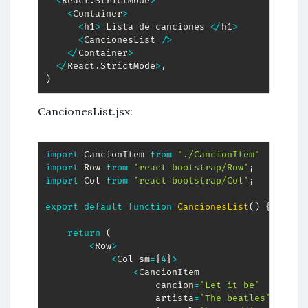
<
React
.
StrictMode
>
<
Container
>
<
h1
>
 Lista de canciones 
<
/
h1
>
<
CancionesList 
/
>
<
/
Container
>
<
/
React
.
StrictMode
>
,
)
CancionesList.jsx:
import
 CancionItem 
from
"./CancionItem"
import
 Row 
from
'react-bootstrap/Row'
;
import
 Col 
from
'react-bootstrap/Col'
;
export
default
function
CancionesList
(
)
{
return
(
<
Row
>
<
Col sm
=
{
4
}
>
<
CancionItem

                    cancion
=
"Let it be"
                    artista
=
"The beatles"