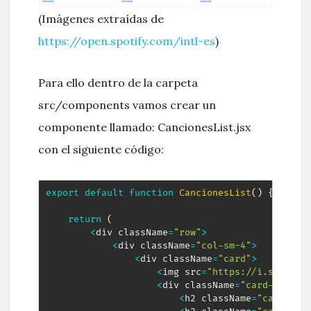
(Imágenes extraídas de
https://open.spotify.com/intl-es
)
Para ello dentro de la carpeta
src/components vamos crear un
componente llamado: CancionesList.jsx
con el siguiente código:
export
default
function
CancionesList
(
)
{
return
(
<
div className
=
"row"
>
<
div className
=
"col-sm-4"
>
<
div className
=
"card"
>
<
img src
=
"https://i.scdn.co
<
div className
=
"card-body"
>
<
h2 className
=
"card-tit