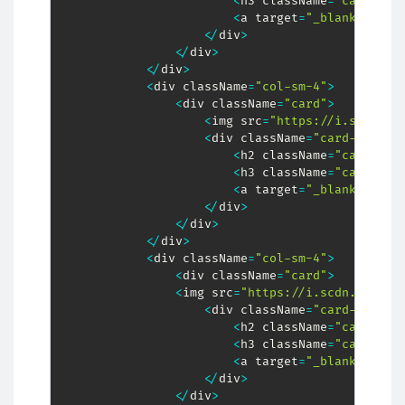
<
h3 className
=
"card-sub
<
a target
=
"_blank"
 href
<
/
div
>
<
/
div
>
<
/
div
>
<
div className
=
"col-sm-4"
>
<
div className
=
"card"
>
<
img src
=
"https://i.scdn.co
<
div className
=
"card-body"
>
<
h2 className
=
"card-tit
<
h3 className
=
"card-sub
<
a target
=
"_blank"
 href
<
/
div
>
<
/
div
>
<
/
div
>
<
div className
=
"col-sm-4"
>
<
div className
=
"card"
>
<
img src
=
"https://i.scdn.co/ima
<
div className
=
"card-body"
>
<
h2 className
=
"card-tit
<
h3 className
=
"card-sub
<
a target
=
"_blank"
 href
<
/
div
>
<
/
div
>