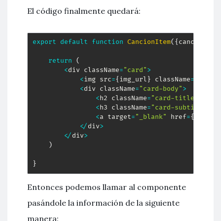
El código finalmente quedará:
export
default
function
CancionItem
(
{
cancion
,
 a
return
(
<
div className
=
"card"
>
<
img src
=
{
img_url
}
 className
=
"card-
<
div className
=
"card-body"
>
<
h2 className
=
"card-title"
>
{
ca
<
h3 className
=
"card-subtitle mb
<
a target
=
"_blank"
 href
=
{
cancio
<
/
div
>
<
/
div
>
)
}
Entonces podemos llamar al componente
pasándole la información de la siguiente
manera: