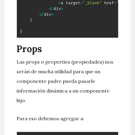
<
a target
=
"_blank"
 href
=
"https:
<
/
div
>
<
/
div
>
)
}
Props
Las props o properties (propiedades) nos
serán de mucha utilidad para que un
componente padre pueda pasarle
información dinámica a un componente
hijo.
Para eso debemos agregar a: