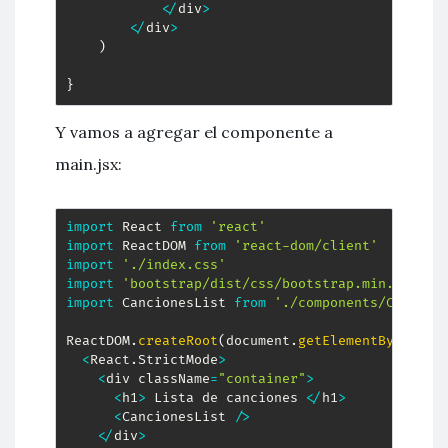
<
/
div
>
<
/
div
>
)
}
Y vamos a agregar el componente a
main.jsx:
import
 React 
from
'react'
import
 ReactDOM 
from
'react-dom/client'
import
'./index.css'
import
'bootstrap/dist/css/bootstrap.min.css'
import
 CancionesList 
from
'./components/Cancion
ReactDOM
.
createRoot
(
document
.
getElementById
(
'ro
<
React
.
StrictMode
>
<
div className
=
"container"
>
<
h1
>
 Lista de canciones 
<
/
h1
>
<
CancionesList 
/
>
<
/
div
>