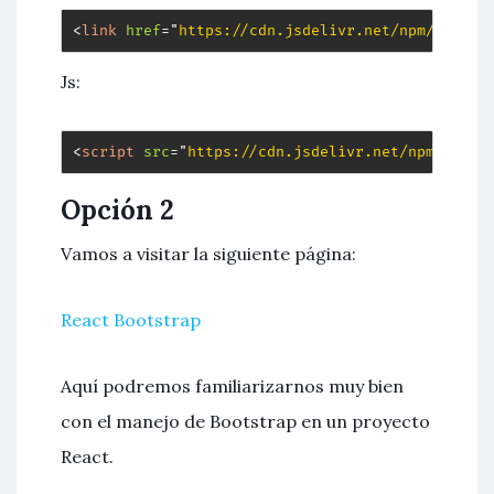
<
link
href
=
"
https://cdn.jsdelivr.net/npm/bootst
Js:
<
script
src
=
"
https://cdn.jsdelivr.net/npm/boots
Opción 2
Vamos a visitar la siguiente página:
React Bootstrap
Aquí podremos familiarizarnos muy bien
con el manejo de Bootstrap en un proyecto
React.