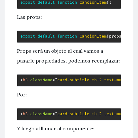
export
default
function
CancionItem
(
)
Las props:
export
default
function
CancionItem
(
props
)
Props será un objeto al cual vamos a
pasarle propiedades, podemos reemplazar:
<
h3
className
=
"
card-subtitle mb-2 text-muted
"
>
 
Por:
<
h3
className
=
"
card-subtitle mb-2 text-muted
"
>
 
Y luego al llamar al componente: