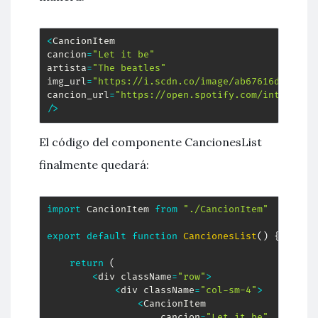
<
CancionItem 

cancion
=
"Let it be"
artista
=
"The beatles"
img_url
=
"https://i.scdn.co/image/ab67616d00001e
cancion_url
=
"https://open.spotify.com/intl-es/t
/
>
El código del componente CancionesList
finalmente quedará:
import
 CancionItem 
from
"./CancionItem"
export
default
function
CancionesList
(
)
{
return
(
<
div className
=
"row"
>
<
div className
=
"col-sm-4"
>
<
CancionItem 

                    cancion
=
"Let it be"