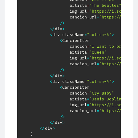
                    artista
=
"The beatles"
                    img_url
=
"https://i.scdn.co/
                    cancion_url
=
"https://open.s
/
>
<
/
div
>
<
div className
=
"col-sm-4"
>
<
CancionItem 

                    cancion
=
"I want to break fr
                    artista
=
"Queen"
                    img_url
=
"https://i.scdn.co/
                    cancion_url
=
"https://open.s
/
>
<
/
div
>
<
div className
=
"col-sm-4"
>
<
CancionItem 

                    cancion
=
"Cry Baby"
                    artista
=
"Janis Joplin"
                    img_url
=
"https://i.scdn.co/
                    cancion_url
=
"https://open.s
/
>
<
/
div
>
<
/
div
>
)