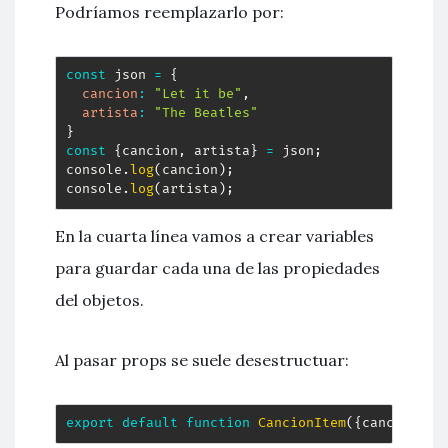
Podríamos reemplazarlo por:
const
 json 
=
{
cancion
:
"Let it be"
,
artista
:
"The Beatles"
}
const
{
cancion
,
 artista
}
=
 json
;
console
.
log
(
cancion
)
;
console
.
log
(
artista
)
;
En la cuarta línea vamos a crear variables
para guardar cada una de las propiedades
del objetos.
Al pasar props se suele desestructuar:
export
default
function
CancionItem
(
{
cancion
,
 a