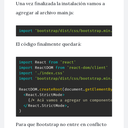
Una vez finalizada la instalación vamos a
agregar al archivo main.js:
import
'bootstrap/dist/css/bootstrap.min.css'
El código finalmente quedará:
import
 React 
from
'react'
import
 ReactDOM 
from
'react-dom/client'
import
'./index.css'
import
'bootstrap/dist/css/bootstrap.min.css'
ReactDOM
.
createRoot
(
document
.
getElementById
(
'ro
<
React
.
StrictMode
>
{
/* Acá vamos a agregar un componente. */
}
<
/
React
.
StrictMode
>
,
)
Para que Bootstrap no entre en conflicto