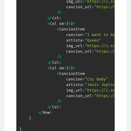
                    img_url
=
"https://i.scdn.co/
                    cancion_url
=
"https://open.s
/
>
<
/
Col
>
<
Col sm
=
{
4
}
>
<
CancionItem

                    cancion
=
"I want to break fr
                    artista
=
"Queen"
                    img_url
=
"https://i.scdn.co/
                    cancion_url
=
"https://open.s
/
>
<
/
Col
>
<
Col sm
=
{
4
}
>
<
CancionItem

                    cancion
=
"Cry Baby"
                    artista
=
"Janis Joplin"
                    img_url
=
"https://i.scdn.co/
                    cancion_url
=
"https://open.s
/
>
<
/
Col
>
<
/
Row
>
)
}