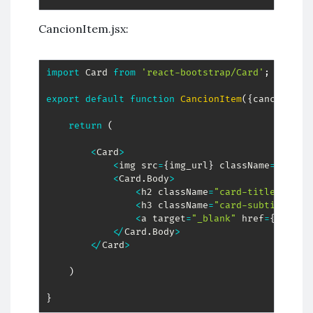
CancionItem.jsx:
import
 Card 
from
'react-bootstrap/Card'
;
export
default
function
CancionItem
(
{
cancion
,
 a
return
(
<
Card
>
<
img src
=
{
img_url
}
 className
=
"card-
<
Card
.
Body
>
<
h2 className
=
"card-title"
>
{
ca
<
h3 className
=
"card-subtitle mb
<
a target
=
"_blank"
 href
=
{
cancio
<
/
Card
.
Body
>
<
/
Card
>
)
}