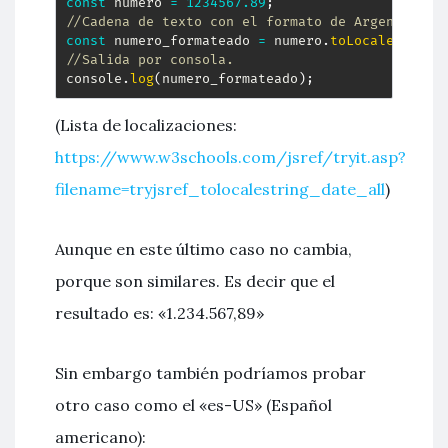
const
 numero 
=
1234567.89
;
//Cadena de texto con el formato de Argentina.
const
 numero_formateado 
=
 numero
.
toLocaleString
//Salida por consola.
console
.
log
(
numero_formateado
)
;
(Lista de localizaciones:
https://www.w3schools.com/jsref/tryit.asp?
filename=tryjsref_tolocalestring_date_all
)
Aunque en este último caso no cambia,
porque son similares. Es decir que el
resultado es: «1.234.567,89»
Sin embargo también podríamos probar
otro caso como el «es-US» (Español
americano):