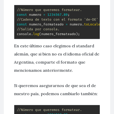
//Número que queremos formatear.
const
 numero 
=
1234567.89
;
//Cadena de texto con el formato 'de-DE'
const
 numero_formateado 
=
 numero
.
toLocaleString
//Salida por consola.
console
.
log
(
numero_formateado
)
;
En este último caso elegimos el standard
alemán, que si bien no es el idioma oficial de
Argentina, comparte el formato que
mencionamos anteriormente.
Si queremos asegurarnos de que sea el de
nuestro país, podemos cambiarlo también:
//Número que queremos formatear.