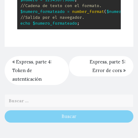
//Cadena de texto con el formato.
$numero_formateado
=
number_format
(
$numero
,
2
,
//Salida por el navegador.
echo
$numero_formateado
;
Express, parte 4:
Express, parte 5:
Token de
Error de cors
autenticación