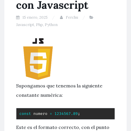
con Javascript
15 enero, 2025
Ferchu
Javascript
,
Php
,
Python
Supongamos que tenemos la siguiente
constante numérica:
const
 numero 
=
1234567.89
;
Este es el formato correcto, con el punto