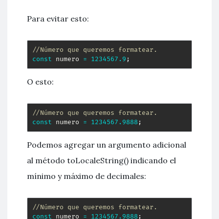
Para evitar esto:
//Número que queremos formatear.
const
 numero 
=
1234567.9
;
O esto:
//Número que queremos formatear.
const
 numero 
=
1234567.9888
;
Podemos agregar un argumento adicional
al método toLocaleString() indicando el
mínimo y máximo de decimales:
//Número que queremos formatear.
const
 numero 
=
1234567.9888
;