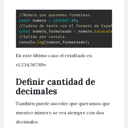
//Número que queremos formatear.
const
 numero 
=
1234567.89
;
//Cadena de texto con el formato de Español ame
const
 numero_formateado 
=
 numero
.
toLocaleString
//Salida por consola.
console
.
log
(
numero_formateado
)
;
En este último caso el resultado es:
«1,234,567.89»
Definir cantidad de
decimales
También puede suceder que queramos que
nuestro número se vea siempre con dos
decimales.