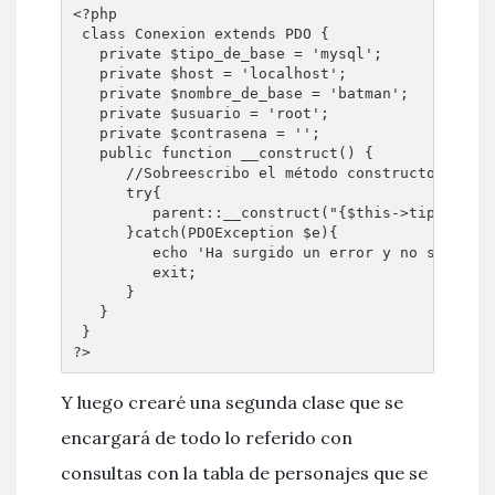
<?php 

 class Conexion extends PDO { 

   private $tipo_de_base = 'mysql';

   private $host = 'localhost';

   private $nombre_de_base = 'batman';

   private $usuario = 'root';

   private $contrasena = ''; 

   public function __construct() {

      //Sobreescribo el método constructor de la
      try{

         parent::__construct("{$this->tipo_de_ba
      }catch(PDOException $e){

         echo 'Ha surgido un error y no se puede
         exit;

      }

   } 

 } 

?>
Y luego crearé una segunda clase que se
encargará de todo lo referido con
consultas con la tabla de personajes que se