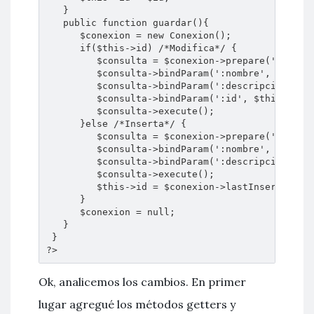
   }

   public function guardar(){

      $conexion = new Conexion();

      if($this->id) /*Modifica*/ {

         $consulta = $conexion->prepare('UPDATE 
         $consulta->bindParam(':nombre', $this->
         $consulta->bindParam(':descripcion', $t
         $consulta->bindParam(':id', $this->id);
         $consulta->execute();

      }else /*Inserta*/ {

         $consulta = $conexion->prepare('INSERT 
         $consulta->bindParam(':nombre', $this->
         $consulta->bindParam(':descripcion', $t
         $consulta->execute();

         $this->id = $conexion->lastInsertId();

      }

      $conexion = null;

   }

 }

?>
Ok, analicemos los cambios. En primer
lugar agregué los métodos getters y