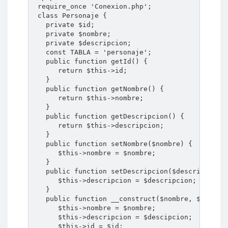
 require_once 'Conexion.php';

 class Personaje {

   private $id;

   private $nombre;

   private $descripcion;

   const TABLA = 'personaje';

   public function getId() {

      return $this->id;

   }

   public function getNombre() {

      return $this->nombre;

   }

   public function getDescripcion() {

      return $this->descripcion;

   }

   public function setNombre($nombre) {

      $this->nombre = $nombre;

   }

   public function setDescripcion($descripcion) 
      $this->descripcion = $descripcion;

   }

   public function __construct($nombre, $descipc
      $this->nombre = $nombre;

      $this->descripcion = $descipcion;

      $this->id = $id;
