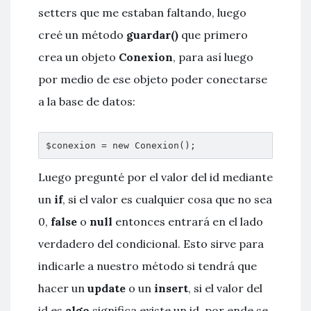
setters que me estaban faltando, luego
creé un método
guardar()
que primero
crea un objeto
Conexion
, para así luego
por medio de ese objeto poder conectarse
a la base de datos:
$conexion = new Conexion();
Luego pregunté por el valor del id mediante
un
if
, si el valor es cualquier cosa que no sea
0,
false
o
null
entonces entrará en el lado
verdadero del condicional. Esto sirve para
indicarle a nuestro método si tendrá que
hacer un
update
o un
insert
, si el valor del
id es
algo
significa existe un id, por ende se