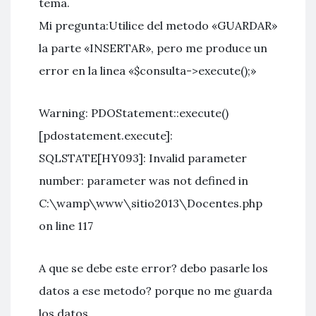
tema.
Mi pregunta:Utilice del metodo «GUARDAR»
la parte «INSERTAR», pero me produce un
error en la linea «$consulta->execute();»
Warning: PDOStatement::execute()
[pdostatement.execute]:
SQLSTATE[HY093]: Invalid parameter
number: parameter was not defined in
C:\wamp\www\sitio2013\Docentes.php
on line 117
A que se debe este error? debo pasarle los
datos a ese metodo? porque no me guarda
los datos.