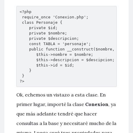
<?php

 require_once 'Conexion.php';

 class Personaje {

    private $id;

    private $nombre;

    private $descripcion;

    const TABLA = 'personaje';

    public function __construct($nombre, $descip
       $this->nombre = $nombre;

       $this->descripcion = $descipcion;

       $this->id = $id;

    }

 }

?>
Ok, echemos un vistazo a esta clase. En
primer lugar, importé la clase
Conexion
, ya
que más adelante tendré que hacer
consultas a la base y necesitaré mucho de la
misma. Luego creé tres propiedades para