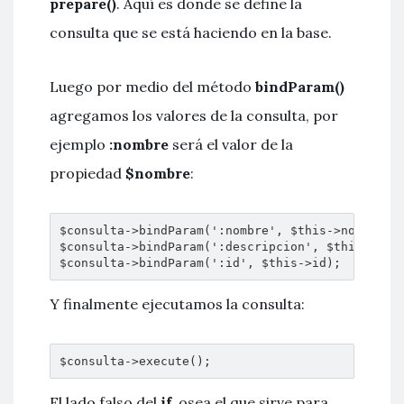
prepare()
. Aquí es donde se define la
consulta que se está haciendo en la base.
Luego por medio del método
bindParam()
agregamos los valores de la consulta, por
ejemplo
:nombre
será el valor de la
propiedad
$nombre
:
$consulta->bindParam(':nombre', $this->nombre);

$consulta->bindParam(':descripcion', $this->desc
$consulta->bindParam(':id', $this->id);
Y finalmente ejecutamos la consulta:
$consulta->execute();
El lado falso del
if
, osea el que sirve para